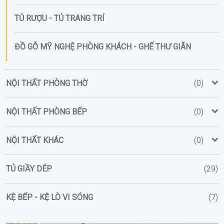
TỦ RƯỢU - TỦ TRANG TRÍ
ĐỒ GỖ MỸ NGHỆ PHÒNG KHÁCH - GHẾ THƯ GIÃN
NỘI THẤT PHÒNG THỜ
(0)
NỘI THẤT PHÒNG BẾP
(0)
NỘI THẤT KHÁC
(0)
TỦ GIẦY DÉP
(29)
KỆ BẾP - KỆ LÒ VI SÓNG
(7)