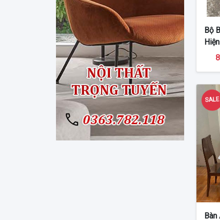
Bộ B
Hiện
8
SAL
Bàn 