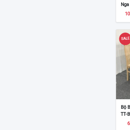
Nga
10
SAL
Bộ B
TT-
6