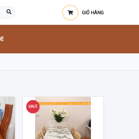
GIỎ HÀNG
HỆ
SALE