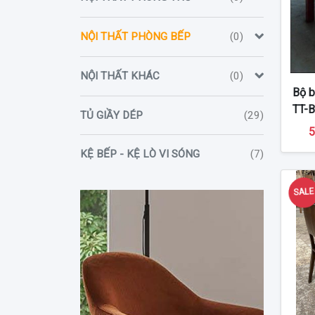
NỘI THẤT PHÒNG BẾP
(0)
NỘI THẤT KHÁC
(0)
Bộ b
TT-
TỦ GIẦY DÉP
(29)
5
KỆ BẾP - KỆ LÒ VI SÓNG
(7)
SAL