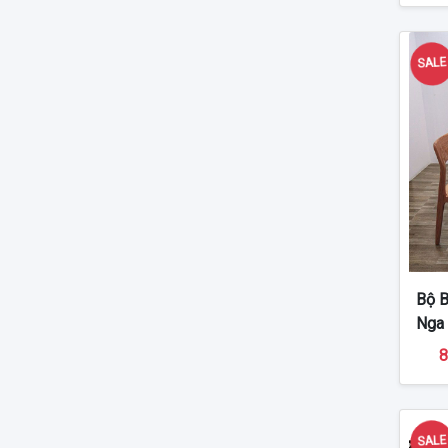
SAL
Bộ B
Nga
8
SAL