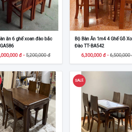
àn ăn 6 ghế xoan đào bắc
Bộ Bàn Ăn 1m4 4 Ghế Gỗ X
BGA586
Đào TT-BA542
,000,000 đ -
5,200,000 đ
6,300,000 đ -
6,500,000
E
SALE