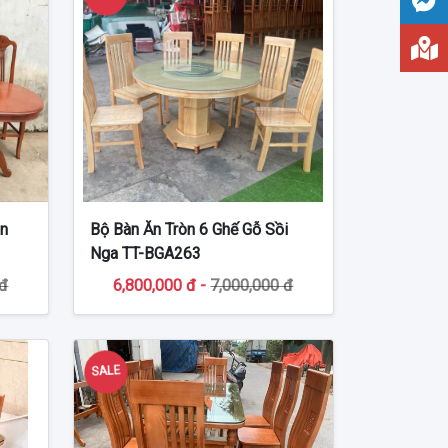
an
Bộ Bàn Ăn Tròn 6 Ghế Gỗ Sồi
Nga TT-BGA263
 đ
6,800,000 đ -
7,000,000 đ
SALE