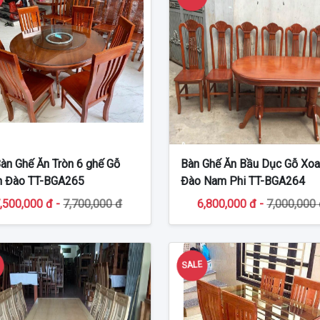
àn Ghế Ăn Tròn 6 ghế Gỗ
Bàn Ghế Ăn Bầu Dục Gỗ Xo
n Đào TT-BGA265
Đào Nam Phi TT-BGA264
,500,000 đ -
7,700,000 đ
6,800,000 đ -
7,000,000
E
SALE