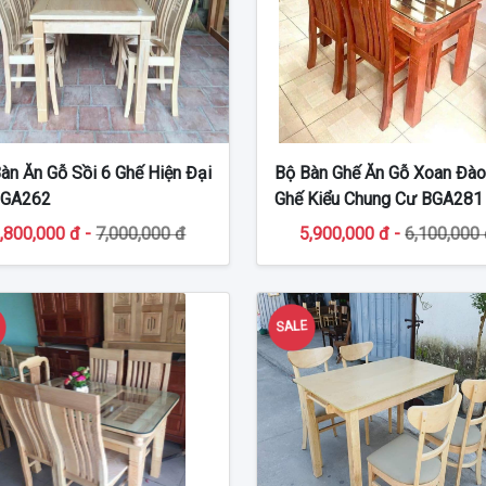
àn Ăn Gỗ Sồi 6 Ghế Hiện Đại
Bộ Bàn Ghế Ăn Gỗ Xoan Đào
BGA262
Ghế Kiểu Chung Cư BGA281
,800,000 đ -
7,000,000 đ
5,900,000 đ -
6,100,000
E
SALE