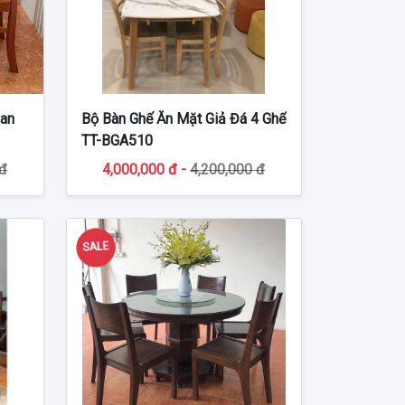
oan
Bộ Bàn Ghế Ăn Mặt Giả Đá 4 Ghế
TT-BGA510
 đ
4,000,000 đ -
4,200,000 đ
SALE