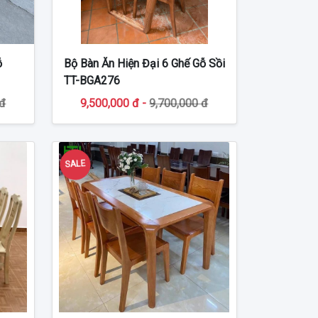
ỗ
Bộ Bàn Ăn Hiện Đại 6 Ghế Gỗ Sồi
TT-BGA276
 đ
9,500,000 đ -
9,700,000 đ
SALE