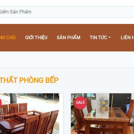
NG CHỦ
GIỚI THIỆU
SẢN PHẨM
TIN TỨC
LIÊN 
 THẤT PHÒNG BẾP
E
SALE