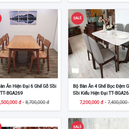
E
SALE
àn Ăn Hiện Đại 6 Ghế Gỗ Sồi
Bộ Bàn Ăn 4 Ghế Bọc Đệm 
 TT-BGA269
Sồi Kiểu Hiện Đại TT-BGA2
,500,000 đ -
8,700,000 đ
7,200,000 đ -
7,400,000
E
SALE