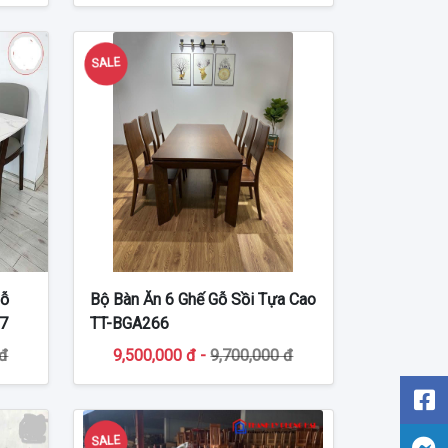
SALE
Gỗ
Bộ Bàn Ăn 6 Ghế Gỗ Sồi Tựa Cao
67
TT-BGA266
 đ
9,500,000 đ -
9,700,000 đ
SALE