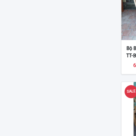
Bộ B
TT-
6
SAL