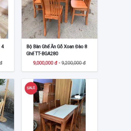
 4
Bộ Bàn Ghế Ăn Gỗ Xoan Đào 8
Ghế TT-BGA280
 đ
9,000,000 đ -
9,200,000 đ
SALE