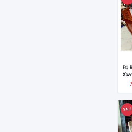
Bộ B
Xoa
7
SAL