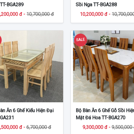
 TT-BGA289
Sồi Nga TT-BGA288
,200,000 đ -
10,700,000 đ
10,200,000 đ -
10,700,00
E
SALE
àn Ăn 6 Ghế Kiểu Hiện Đại
Bộ Bàn Ăn 6 Ghế Gỗ Sồi Hiệ
BGA231
Mặt Đá Hoa TT-BGA270
,500,000 đ -
6,700,000 đ
9,300,000 đ -
9,500,000