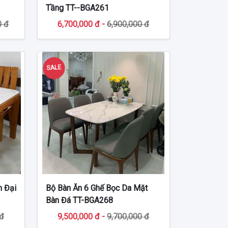
Tầng TT--BGA261
0 đ
6,700,000 đ -
6,900,000 đ
SALE
n Đại
Bộ Bàn Ăn 6 Ghế Bọc Da Mặt
Bàn Đá TT-BGA268
 đ
9,500,000 đ -
9,700,000 đ