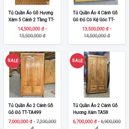
Tủ Quần Áo Gỗ Hương
Tủ Quần Áo 4 Cánh Gỗ
Xám 5 Cánh 2 Tầng TT-
Gõ Đỏ Có Kệ Góc TT-
TA71
TA317
14,500,000 đ -
13,500,000 đ -
15,500,000 đ
14,500,000 đ
SALE
SALE
Tủ Quần Áo 2 Cánh Gỗ
Tủ Quần Áo 2 Cánh Gỗ
Gõ Đỏ TT-TA499
Hương Xám TA58
7,000,000 đ -
7,200,000
6,700,000 đ -
6,900,000
đ
đ