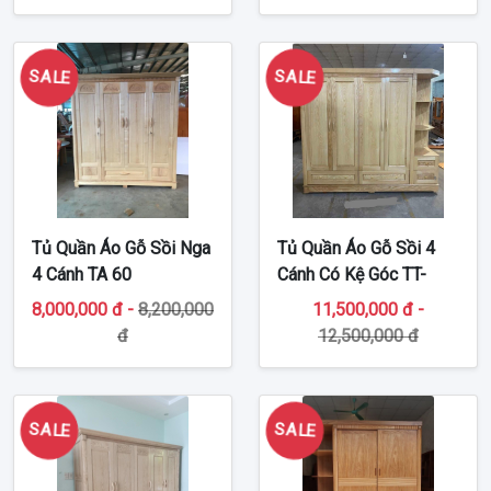
SALE
SALE
Tủ Quần Áo Gỗ Sồi Nga
Tủ Quần Áo Gỗ Sồi 4
4 Cánh TA 60
Cánh Có Kệ Góc TT-
TA318
8,000,000 đ -
8,200,000
11,500,000 đ -
đ
12,500,000 đ
SALE
SALE