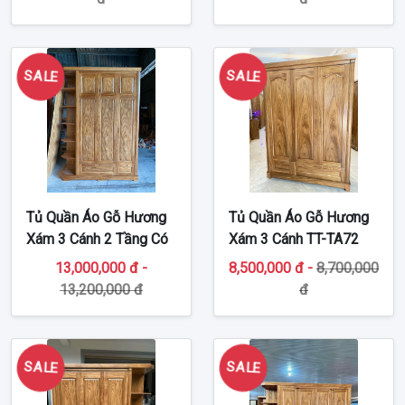
SALE
SALE
Tủ Quần Áo Gỗ Hương
Tủ Quần Áo Gỗ Hương
Xám 3 Cánh 2 Tầng Có
Xám 3 Cánh TT-TA72
Kệ Góc TA59
13,000,000 đ -
8,500,000 đ -
8,700,000
13,200,000 đ
đ
SALE
SALE