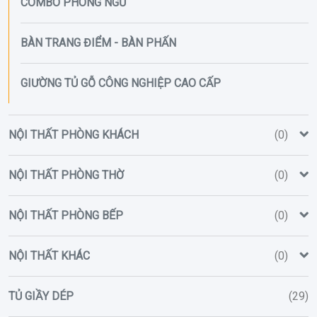
COMBO PHÒNG NGỦ
BÀN TRANG ĐIỂM - BÀN PHẤN
GIƯỜNG TỦ GỖ CÔNG NGHIỆP CAO CẤP
NỘI THẤT PHÒNG KHÁCH
(0)
NỘI THẤT PHÒNG THỜ
(0)
NỘI THẤT PHÒNG BẾP
(0)
NỘI THẤT KHÁC
(0)
TỦ GIẦY DÉP
(29)