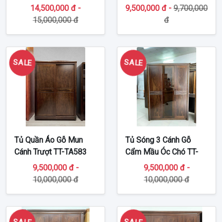
TA584
Hiện Đại TT-TA582
14,500,000 đ -
9,500,000 đ -
9,700,000
15,000,000 đ
đ
SALE
SALE
Tủ Quần Áo Gỗ Mun
Tủ Sóng 3 Cánh Gỗ
Cánh Trượt TT-TA583
Cẩm Mầu Óc Chó TT-
TA493
9,500,000 đ -
9,500,000 đ -
10,000,000 đ
10,000,000 đ
SALE
SALE