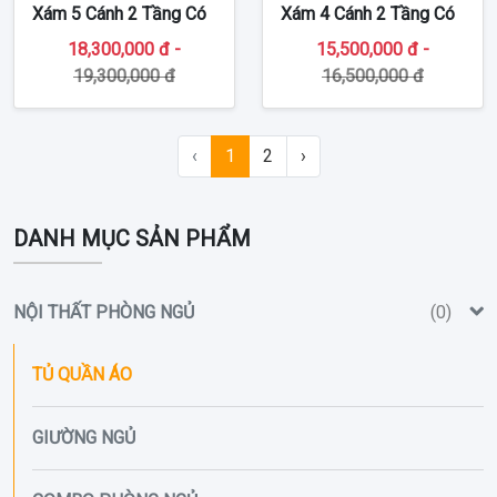
Xám 5 Cánh 2 Tầng Có
Xám 4 Cánh 2 Tầng Có
Kệ Góc TT-TA329
Kệ Góc TT-TA328
18,300,000 đ -
15,500,000 đ -
19,300,000 đ
16,500,000 đ
‹
1
2
›
DANH MỤC SẢN PHẨM
NỘI THẤT PHÒNG NGỦ
(0)
TỦ QUẦN ÁO
GIƯỜNG NGỦ