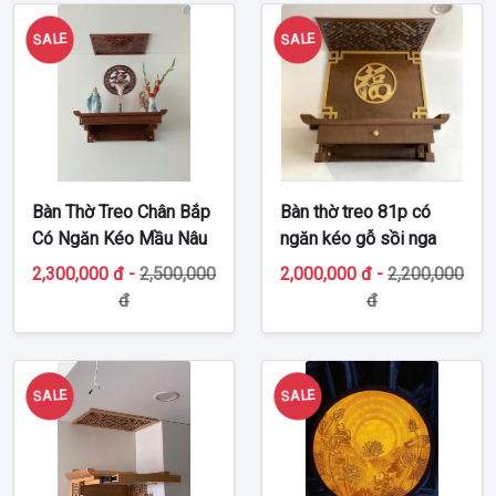
SALE
SALE
Bàn Thờ Treo Chân Bắp
Bàn thờ treo 81p có
Có Ngăn Kéo Mầu Nâu
ngăn kéo gỗ sồi nga
Óc Chó TT-BTT541
TT-BTT517
2,300,000 đ -
2,500,000
2,000,000 đ -
2,200,000
đ
đ
SALE
SALE