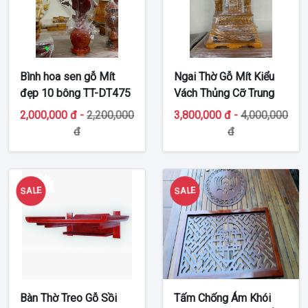
Bình hoa sen gỗ Mít
Ngai Thờ Gỗ Mít Kiểu
đẹp 10 bông TT-DT475
Vách Thủng Cỡ Trung
TT-DT474
2,000,000 đ -
2,200,000
3,800,000 đ -
4,000,000
đ
đ
SALE
SALE
Bàn Thờ Treo Gỗ Sồi
Tấm Chống Ám Khói