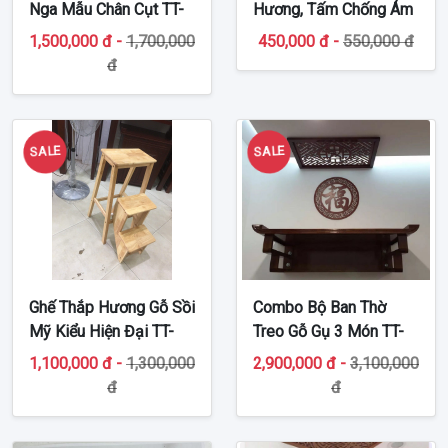
Nga Mẫu Chân Cụt TT-
Hương, Tấm Chống Ám
BTT471
Khói Trần Nhà TT-
1,500,000 đ -
1,700,000
450,000 đ -
550,000 đ
ĐG219
đ
SALE
SALE
Ghế Thắp Hương Gỗ Sồi
Combo Bộ Ban Thờ
Mỹ Kiểu Hiện Đại TT-
Treo Gỗ Gụ 3 Món TT-
GTH231
BTT230
1,100,000 đ -
1,300,000
2,900,000 đ -
3,100,000
đ
đ