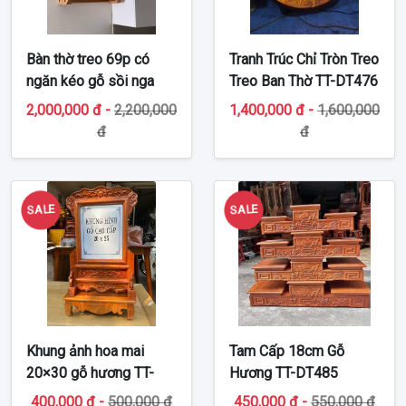
Bàn thờ treo 69p có
Tranh Trúc Chỉ Tròn Treo
ngăn kéo gỗ sồi nga
Treo Ban Thờ TT-DT476
TT-BTT516
2,000,000 đ -
2,200,000
1,400,000 đ -
1,600,000
đ
đ
SALE
SALE
Khung ảnh hoa mai
Tam Cấp 18cm Gỗ
20×30 gỗ hương TT-
Hương TT-DT485
DT492
400,000 đ -
500,000 đ
450,000 đ -
550,000 đ