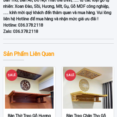
Ban Thờ, Bàn Ăn, Đồ Nội Thất Gia Đình, …… từ các loại gỗ tự
nhiên: Xoan Đào, Sồi, Hương, Mít, Gụ, Gỗ MDF công nghiệp,
…… kính mời quý khách đến thăm quan và mua hàng. Vui lòng
liên hệ Hotline để mua hàng và nhận mức giá ưu đãi !
Hotline: 036.378.2118
Zalo: 036.378.2118
Sản Phẩm Liên Quan
SALE
SALE
Bàn Thờ Treo Gỗ Hương
Bàn Treo Chân Thọ Gỗ