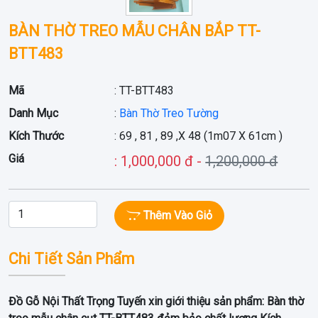
BÀN THỜ TREO MẪU CHÂN BẮP TT-
BTT483
Mã
: TT-BTT483
Danh Mục
:
Bàn Thờ Treo Tường
Kích Thước
: 69 , 81 , 89 ,X 48 (1m07 X 61cm )
Giá
: 1,000,000 đ -
1,200,000 đ
Thêm Vào Giỏ
Chi Tiết Sản Phẩm
Đồ Gỗ Nội Thất Trọng Tuyến xin giới thiệu sản phẩm:
Bàn thờ