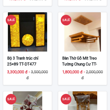
SALE
SALE
Bộ 3 Tranh trúc chỉ
Bàn Thờ Gỗ Mít Treo
25×89 TT-DT477
Tường Chung Cư TT-
BTT229
3,300,000 đ -
3,500,000
1,800,000 đ -
2,000,000
đ
đ
SALE
SALE