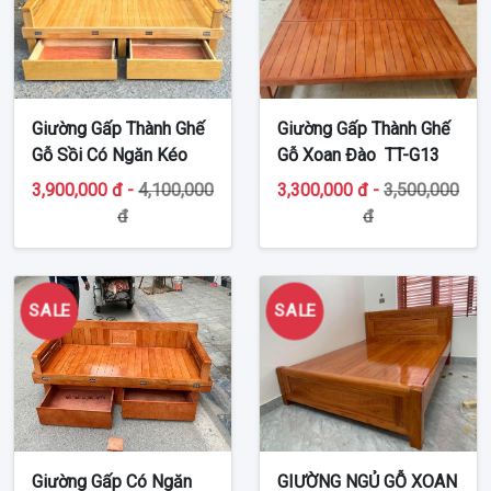
Giường Gấp Thành Ghế
Giường Gấp Thành Ghế
Gỗ Sồi Có Ngăn Kéo
Gỗ Xoan Đào TT-G13
TT-G14
3,900,000 đ -
4,100,000
3,300,000 đ -
3,500,000
đ
đ
SALE
SALE
Giường Gấp Có Ngăn
GIƯỜNG NGỦ GỖ XOAN