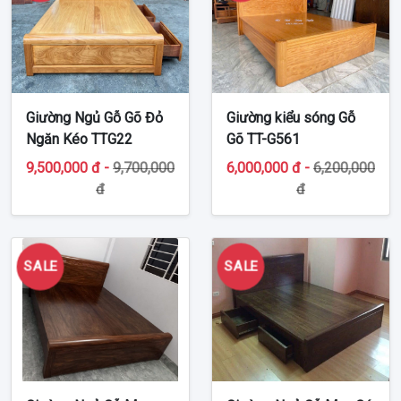
Giường Ngủ Gỗ Gõ Đỏ
Giường kiểu sóng Gỗ
Ngăn Kéo TTG22
Gõ TT-G561
9,500,000 đ -
9,700,000
6,000,000 đ -
6,200,000
đ
đ
SALE
SALE