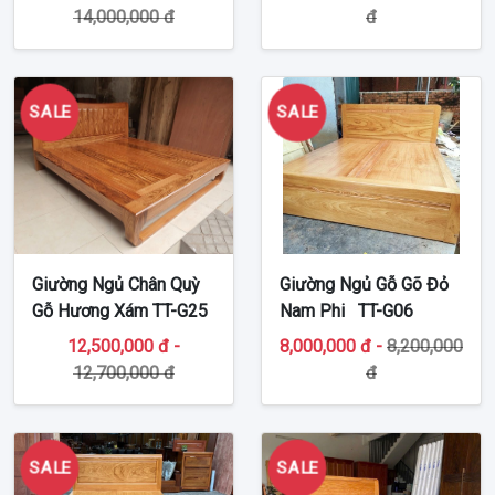
14,000,000 đ
đ
SALE
SALE
Giường Ngủ Chân Quỳ
Giường Ngủ Gỗ Gõ Đỏ
Gỗ Hương Xám TT-G25
Nam Phi TT-G06
12,500,000 đ -
8,000,000 đ -
8,200,000
12,700,000 đ
đ
SALE
SALE