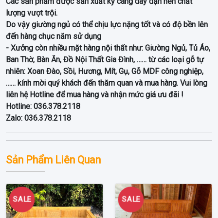
Các sản phẩm được sản xuất kỹ càng dày dặn nên chất
lượng vượt trội.
Do vậy giường ngủ có thể chịu lực nặng tốt và có độ bền lên
đến hàng chục năm sử dụng
- Xưởng còn nhiều mặt hàng nội thất như: Giường Ngủ, Tủ Áo,
Ban Thờ, Bàn Ăn, Đồ Nội Thất Gia Đình, …… từ các loại gỗ tự
nhiên: Xoan Đào, Sồi, Hương, Mít, Gụ, Gỗ MDF công nghiệp,
…… kính mời quý khách đến thăm quan và mua hàng. Vui lòng
liên hệ Hotline để mua hàng và nhận mức giá ưu đãi !
Hotline: 036.378.2118
Zalo: 036.378.2118
Sản Phẩm Liên Quan
SALE
SALE