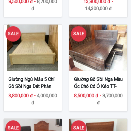
8,500,000 đ -
8,700,000
13,800,000 đ -
đ
14,300,000 đ
SALE
SALE
Giường Ngủ Mẫu 5 Chỉ
Giường Gỗ Sồi Nga Màu
Gỗ Sồi Nga Dát Phản
Óc Chó Có Ô Kéo TT-
TT-G16
G462
3,800,000 đ -
4,000,000
8,500,000 đ -
8,700,000
đ
đ
SALE
SALE