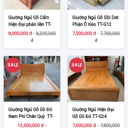
Giường Ngủ Gỗ Cẩm
Giường Ngủ Gỗ Sồi Dat
Hiện Đại phản liền TT-
Phản Ô Kéo TT-G12
G457
8,000,000 đ -
8,200,000
7,500,000 đ -
7,700,000
đ
đ
SALE
SALE
Giường Ngủ Gỗ Gõ Đỏ
Giường Ngủ Hiện Đại
Nam Phi Chân Quỳ TT-
Gỗ Gõ Đỏ TT-G24
G05
13,500,000 đ -
7,600,000 đ -
7,800,000