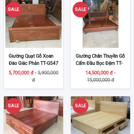
SALE
SALE
Giường Quạt Gỗ Xoan
Giường Chân Thuyền Gỗ
Đào Giác Phản TT-G547
Cẩm Đầu Bọc Đệm TT-
G481
5,700,000 đ -
5,900,000
14,500,000 đ -
đ
15,000,000 đ
SALE
SALE