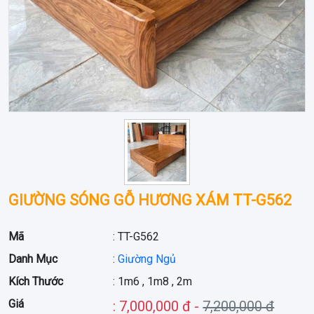
Trước
Sau
GIƯỜNG SÓNG GỖ HƯƠNG XÁM TT-G562
Mã
: TT-G562
Danh Mục
:
Giường Ngủ
Kích Thước
: 1m6 , 1m8 , 2m
Giá
: 7,000,000 đ -
7,200,000 đ