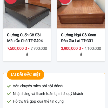
Giường Cuốn Gỗ Sồi
Giường Ngủ Gỗ Xoan
Mầu Óc Chó TT-G494
Đào Gia Lai TT-G01
7,500,000 đ -
7,700,000
3,900,000 đ -
4,100,000
đ
đ
ƯU ĐÃI ĐẶC BIỆT
Vận chuyển miễn phí nội thành
Nhận hàng và thanh toán tại nhà quý khách
Hỗ trợ trả góp qua thẻ tín dụng