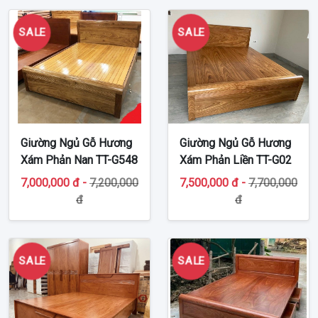
SALE
SALE
Giường Ngủ Gỗ Hương
Giường Ngủ Gỗ Hương
Xám Phản Nan TT-G548
Xám Phản Liền TT-G02
7,000,000 đ -
7,200,000
7,500,000 đ -
7,700,000
đ
đ
SALE
SALE