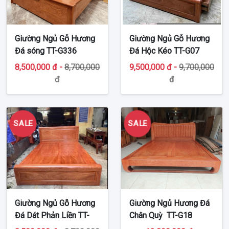
Giường Ngủ Gỗ Hương
Giường Ngủ Gỗ Hương
Đá sóng TT-G336
Đá Hộc Kéo TT-G07
8,500,000 đ -
8,700,000
9,500,000 đ -
9,700,000
đ
đ
SALE
SALE
Giường Ngủ Gỗ Hương
Giường Ngủ Hương Đá
Đá Dát Phản Liền TT-
Chân Quỳ TT-G18
G19