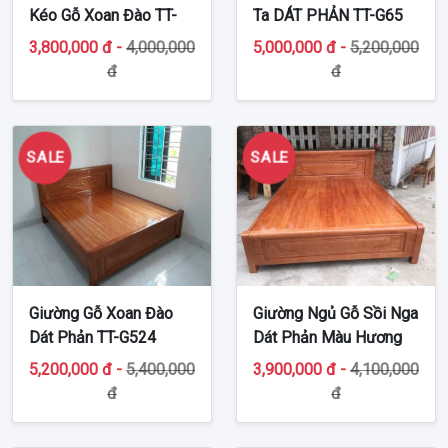
Kéo Gỗ Xoan Đào TT-
Ta DÁT PHẢN TT-G65
G463
3,800,000 đ -
4,000,000
5,000,000 đ -
5,200,000
đ
đ
SALE
SALE
Giường Gỗ Xoan Đào
Giường Ngủ Gỗ Sồi Nga
Dát Phản TT-G524
Dát Phản Màu Hương
TT-G09
5,200,000 đ -
5,400,000
3,900,000 đ -
4,100,000
đ
đ