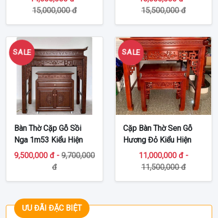
15,000,000 đ
15,500,000 đ
SALE
SALE
Bàn Thờ Cặp Gỗ Sồi
Cặp Bàn Thờ Sen Gỗ
Nga 1m53 Kiểu Hiện
Hương Đỏ Kiểu Hiện
Đại TT-BT236
Đại TT-BT238
9,500,000 đ -
9,700,000
11,000,000 đ -
đ
11,500,000 đ
ƯU ĐÃI ĐẶC BIỆT