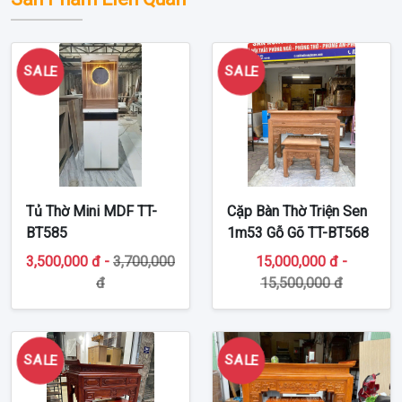
SALE
SALE
Tủ Thờ Mini MDF TT-
Cặp Bàn Thờ Triện Sen
BT585
1m53 Gỗ Gõ TT-BT568
3,500,000 đ -
3,700,000
15,000,000 đ -
đ
15,500,000 đ
SALE
SALE