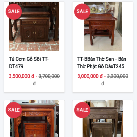
SALE
SALE
Tủ Cơm Gỗ Sồi TT-
TT-BBàn Thờ Sen - Bàn
DT479
Thờ Phật Gỗ DâuT245
3,500,000 đ -
3,700,000
3,000,000 đ -
3,200,000
đ
đ
SALE
SALE