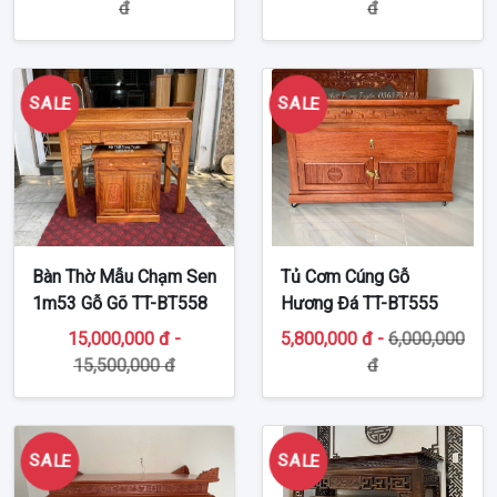
đ
đ
SALE
SALE
Bàn Thờ Mẫu Chạm Sen
Tủ Cơm Cúng Gỗ
1m53 Gỗ Gõ TT-BT558
Hương Đá TT-BT555
15,000,000 đ -
5,800,000 đ -
6,000,000
15,500,000 đ
đ
SALE
SALE