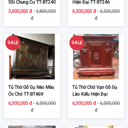
Sồi Chung Cư TT-BT240
Hiện Đại TT-BT246
3,600,000 đ -
3,800,000
6,300,000 đ -
6,500,000
đ
đ
SALE
SALE
Tủ Thờ Gỗ Gụ Nào Màu
Tủ Thờ Chữ Vạn Gỗ Gụ
Óc Chó TT-BT469
Lào Kiểu Hiện Đại
Chung Cư TT-BT250
6,300,000 đ -
6,500,000
6,300,000 đ -
6,500,000
đ
đ