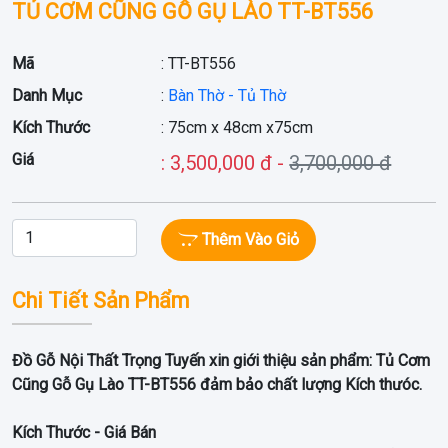
TỦ CƠM CŨNG GỖ GỤ LÀO TT-BT556
Mã
: TT-BT556
Danh Mục
:
Bàn Thờ - Tủ Thờ
Kích Thước
: 75cm x 48cm x75cm
Giá
: 3,500,000 đ -
3,700,000 đ
Thêm Vào Giỏ
Chi Tiết Sản Phẩm
Đồ Gỗ Nội Thất Trọng Tuyến xin giới thiệu sản phẩm:
Tủ Cơm
Cũng Gỗ Gụ Lào TT-BT556 đảm bảo chất lượng Kích thưóc.
Kích Thước - Giá Bán