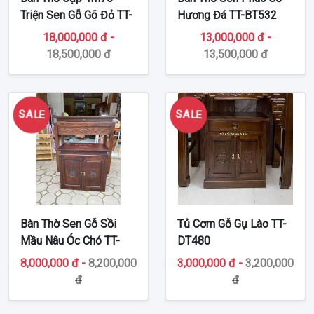
Triện Sen Gỗ Gõ Đỏ TT-
Hương Đá TT-BT532
BT252
18,000,000 đ -
13,000,000 đ -
18,500,000 đ
13,500,000 đ
SALE
SALE
Bàn Thờ Sen Gỗ Sồi
Tủ Cơm Gỗ Gụ Lào TT-
Mầu Nâu Óc Chó TT-
DT480
BT531
8,000,000 đ -
8,200,000
3,000,000 đ -
3,200,000
đ
đ