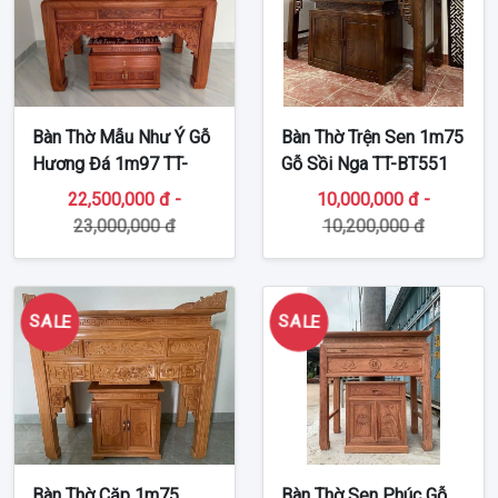
Bàn Thờ Mẫu Như Ý Gỗ
Bàn Thờ Trện Sen 1m75
Hương Đá 1m97 TT-
Gỗ Sồi Nga TT-BT551
BT551
22,500,000 đ -
10,000,000 đ -
23,000,000 đ
10,200,000 đ
SALE
SALE
Bàn Thờ Cặp 1m75
Bàn Thờ Sen Phúc Gỗ