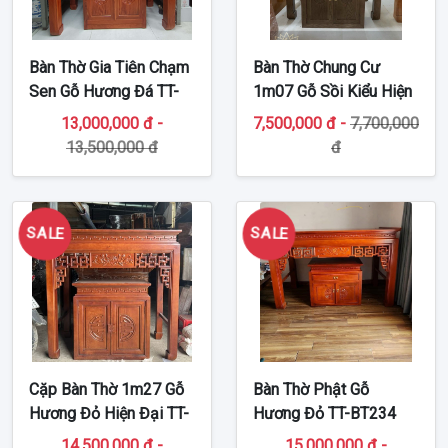
Bàn Thờ Gia Tiên Chạm
Bàn Thờ Chung Cư
Sen Gỗ Hương Đá TT-
1m07 Gỗ Sồi Kiểu Hiện
BT235
Đại TT-BT239
13,000,000 đ -
7,500,000 đ -
7,700,000
13,500,000 đ
đ
SALE
SALE
Cặp Bàn Thờ 1m27 Gỗ
Bàn Thờ Phật Gỗ
Hương Đỏ Hiện Đại TT-
Hương Đỏ TT-BT234
BT254
14,500,000 đ -
15,000,000 đ -