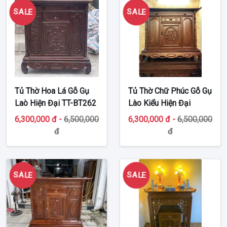
SALE
SALE
Tủ Thờ Hoa Lá Gỗ Gụ
Tủ Thờ Chữ Phúc Gỗ Gụ
Laò Hiện Đại TT-BT262
Lào Kiểu Hiện Đại
Chung Cư TT-BT247
6,300,000 đ -
6,500,000
6,300,000 đ -
6,500,000
đ
đ
SALE
SALE