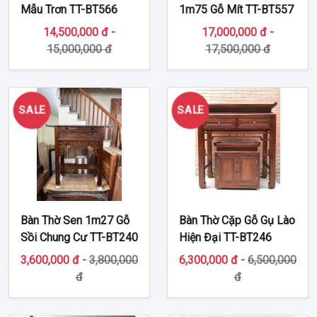
Mẫu Trơn TT-BT566
1m75 Gỗ Mít TT-BT557
14,500,000 đ -
17,000,000 đ -
15,000,000 đ
17,500,000 đ
SALE
SALE
Bàn Thờ Sen 1m27 Gỗ
Bàn Thờ Cặp Gỗ Gụ Lào
Sồi Chung Cư TT-BT240
Hiện Đại TT-BT246
3,600,000 đ -
3,800,000
6,300,000 đ -
6,500,000
đ
đ