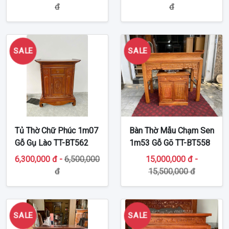
đ
đ
SALE
SALE
Tủ Thờ Chữ Phúc 1m07
Bàn Thờ Mẫu Chạm Sen
Gỗ Gụ Lào TT-BT562
1m53 Gỗ Gõ TT-BT558
6,300,000 đ -
6,500,000
15,000,000 đ -
đ
15,500,000 đ
SALE
SALE