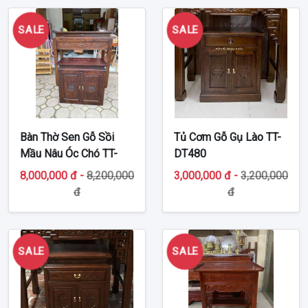
SALE
SALE
Bàn Thờ Sen Gỗ Sồi
Tủ Cơm Gỗ Gụ Lào TT-
Mầu Nâu Óc Chó TT-
DT480
BT531
8,000,000 đ -
8,200,000
3,000,000 đ -
3,200,000
đ
đ
SALE
SALE