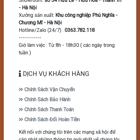
Showroom
:
số 54 Hữu Lê - Hữu Hoà - Thanh Trì
- Hà Nội
Xưởng sản xuất
:
Khu công nghiệp Phú Nghĩa -
Chương Mĩ - Hà Nội
Hotline/Zalo (24/7)
:
0363.782.118
------------
Giờ làm việc : Từ 8h - 18h30 ( các ngày trong
tuần )
DỊCH VỤ KHÁCH HÀNG
Chính Sách Vận Chuyển
Chính Sách Bảo Hành
Chính Sách Thanh Toán
Chính Sách Đổi Hoàn Tiền
Kết nối với chúng tôi trên các mạng xã hội để
cập nhật những thông tin mới nhất vể chúng tôi