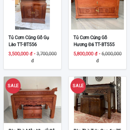
Tủ Cơm Cũng Gỗ Gụ
Tủ Cơm Cúng Gỗ
Lào TT-BT556
Hương Đá TT-BT555
3,500,000 đ -
3,700,000
5,800,000 đ -
6,000,000
đ
đ
SALE
SALE