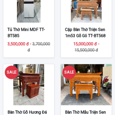
Tủ Thờ Mini MDF TT-
Cặp Bàn Thờ Triện Sen
BT585
1m53 Gỗ Gõ TT-BT568
3,500,000 đ -
3,700,000
15,000,000 đ -
đ
15,500,000 đ
SALE
SALE
Bàn Thờ Gỗ Hương Đá
Bàn Thờ Mẫu Triện Sen