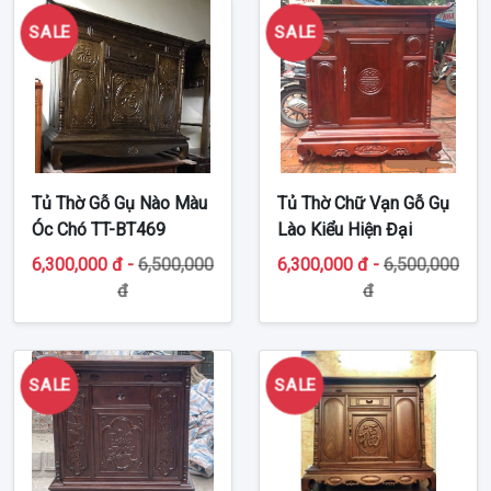
SALE
SALE
Tủ Thờ Gỗ Gụ Nào Màu
Tủ Thờ Chữ Vạn Gỗ Gụ
Óc Chó TT-BT469
Lào Kiểu Hiện Đại
Chung Cư TT-BT250
6,300,000 đ -
6,500,000
6,300,000 đ -
6,500,000
đ
đ
SALE
SALE