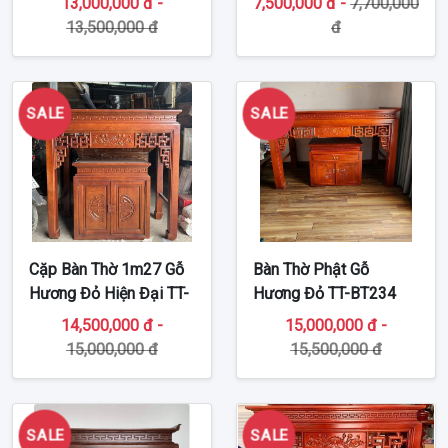
13,000,000 đ -
7,500,000 đ -
7,700,000
13,500,000 đ
đ
SALE
SALE
Cặp Bàn Thờ 1m27 Gỗ
Bàn Thờ Phật Gỗ
Hương Đỏ Hiện Đại TT-
Hương Đỏ TT-BT234
BT254
14,500,000 đ -
15,000,000 đ -
15,000,000 đ
15,500,000 đ
SALE
SALE