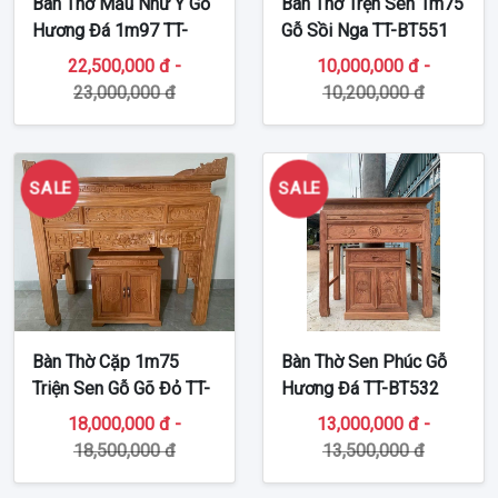
Bàn Thờ Mẫu Như Ý Gỗ
Bàn Thờ Trện Sen 1m75
Hương Đá 1m97 TT-
Gỗ Sồi Nga TT-BT551
BT551
22,500,000 đ -
10,000,000 đ -
23,000,000 đ
10,200,000 đ
SALE
SALE
Bàn Thờ Cặp 1m75
Bàn Thờ Sen Phúc Gỗ
Triện Sen Gỗ Gõ Đỏ TT-
Hương Đá TT-BT532
BT252
18,000,000 đ -
13,000,000 đ -
18,500,000 đ
13,500,000 đ