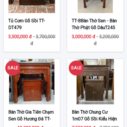
Tủ Cơm Gỗ Sồi TT-
TT-BBàn Thờ Sen - Bàn
DT479
Thờ Phật Gỗ DâuT245
3,500,000 đ -
3,700,000
3,000,000 đ -
3,200,000
đ
đ
SALE
SALE
Bàn Thờ Gia Tiên Chạm
Bàn Thờ Chung Cư
Sen Gỗ Hương Đá TT-
1m07 Gỗ Sồi Kiểu Hiện
BT235
Đại TT-BT239