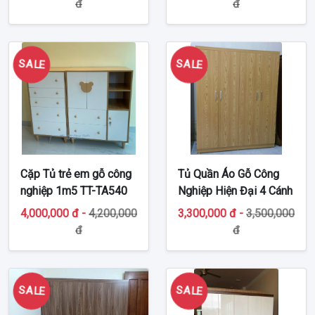
đ
đ
SALE
SALE
Cặp Tủ trẻ em gỗ công
Tủ Quần Áo Gỗ Công
nghiệp 1m5 TT-TA540
Nghiệp Hiện Đại 4 Cánh
TT-MDF37
4,000,000 đ -
4,200,000
3,300,000 đ -
3,500,000
đ
đ
SALE
SALE