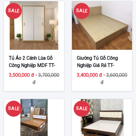
SALE
SALE
Tủ Áo 2 Cánh Lùa Gỗ
Giường Tủ Gỗ Công
Công Nghiệp MDF TT-
Nghiệp Giá Rẻ TT-
MDF453
MDF31
3,500,000 đ -
3,700,000
3,400,000 đ -
3,600,000
đ
đ
SALE
SALE