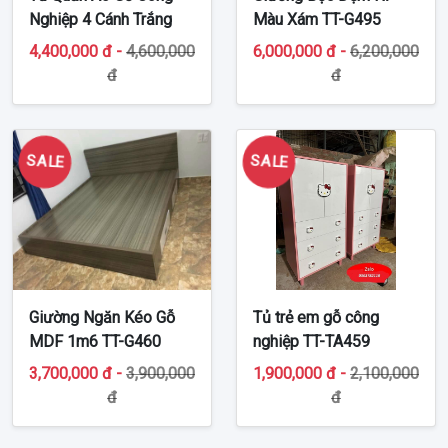
Nghiệp 4 Cánh Trắng
Màu Xám TT-G495
TT-MDF498
4,400,000 đ -
4,600,000
6,000,000 đ -
6,200,000
đ
đ
SALE
SALE
Giường Ngăn Kéo Gỗ
Tủ trẻ em gỗ công
MDF 1m6 TT-G460
nghiệp TT-TA459
3,700,000 đ -
3,900,000
1,900,000 đ -
2,100,000
đ
đ