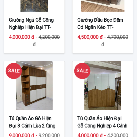
Giường Ngủ Gỗ Công
Giường Đầu Bọc Đệm
Nghiệp Hiện Đại TT-
Có Ngăn Kéo TT-
MDF32
MDF348
4,000,000 đ -
4,200,000
4,500,000 đ -
4,700,000
đ
đ
SALE
SALE
Tủ Quần Áo Gỗ Hiện
Tủ Quần Áo Hiện Đại
Đại 3 Cánh Lùa 2 tầng
Gỗ Công Nghiệp 4 Cánh
Có Kệ Góc TT-MDF52
MDF42
9,000,000 đ -
9,200,000
4,000,000 đ -
4,200,000