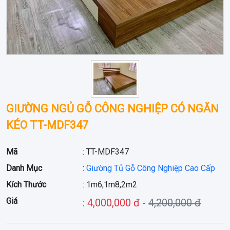
GIƯỜNG NGỦ GỖ CÔNG NGHIỆP CÓ NGĂN
KÉO TT-MDF347
Mã
: TT-MDF347
Danh Mục
:
Giường Tủ Gỗ Công Nghiệp Cao Cấp
Kích Thước
: 1m6,1m8,2m2
Giá
: 4,000,000 đ -
4,200,000 đ