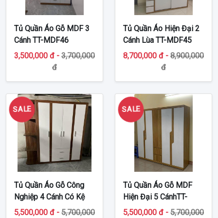
Tủ Quần Áo Gỗ MDF 3
Tủ Quần Áo Hiện Đại 2
Cánh TT-MDF46
Cánh Lùa TT-MDF45
3,500,000 đ -
3,700,000
8,700,000 đ -
8,900,000
đ
đ
SALE
SALE
Tủ Quần Áo Gỗ Công
Tủ Quần Áo Gỗ MDF
Nghiệp 4 Cánh Có Kệ
Hiện Đại 5 CánhTT-
Góc TT-MDF43
MDF41
5,500,000 đ -
5,700,000
5,500,000 đ -
5,700,000