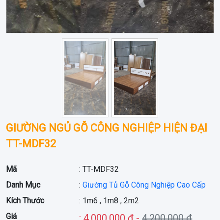
GIƯỜNG NGỦ GỖ CÔNG NGHIỆP HIỆN ĐẠI
TT-MDF32
Mã
: TT-MDF32
Danh Mục
:
Giường Tủ Gỗ Công Nghiệp Cao Cấp
Kích Thước
: 1m6 , 1m8 , 2m2
Giá
: 4,000,000 đ -
4,200,000 đ