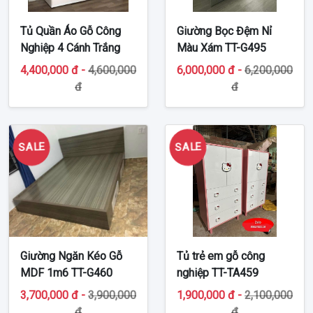
Tủ Quần Áo Gỗ Công
Giường Bọc Đệm Nỉ
Nghiệp 4 Cánh Trắng
Màu Xám TT-G495
TT-MDF498
4,400,000 đ -
4,600,000
6,000,000 đ -
6,200,000
đ
đ
SALE
SALE
Giường Ngăn Kéo Gỗ
Tủ trẻ em gỗ công
MDF 1m6 TT-G460
nghiệp TT-TA459
3,700,000 đ -
3,900,000
1,900,000 đ -
2,100,000
đ
đ