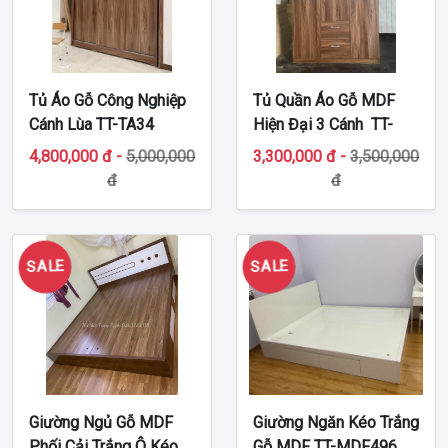
Tủ Áo Gỗ Công Nghiệp
Tủ Quần Áo Gỗ MDF
Cánh Lùa TT-TA34
Hiện Đại 3 Cánh TT-
MDF48
4,800,000 đ -
5,000,000
3,300,000 đ -
3,500,000
đ
đ
SALE
SALE
Giường Ngủ Gỗ MDF
Giường Ngăn Kéo Trắng
Phối Cải Trắng Ô Kéo
Gỗ MDF TT-MDF496